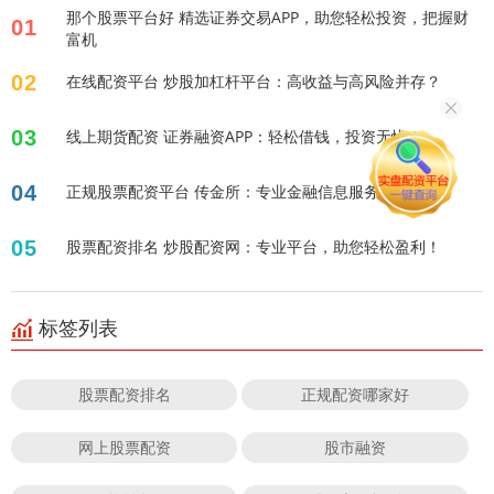
那个股票平台好 精选证券交易APP，助您轻松投资，把握财
01
富机
02
在线配资平台 炒股加杠杆平台：高收益与高风险并存？
03
线上期货配资 证券融资APP：轻松借钱，投资无忧！
04
正规股票配资平台 传金所：专业金融信息服务平台
05
股票配资排名 炒股配资网：专业平台，助您轻松盈利！
标签列表
股票配资排名
正规配资哪家好
网上股票配资
股市融资