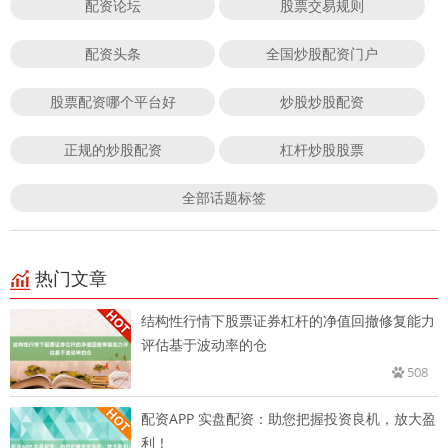
配资论坛
股票交易规则
配资头条
全国炒股配资门户
股票配资哪个平台好
炒股炒股配资
正规的炒股配资
杠杆炒股股票
全部话题标签
热门文章
结构性行情下股票证券杠杆的净值回撤修复能力
评估基于波动率的仓
508
配资APP 实盘配资：助您把握投资良机，放大盈
利！