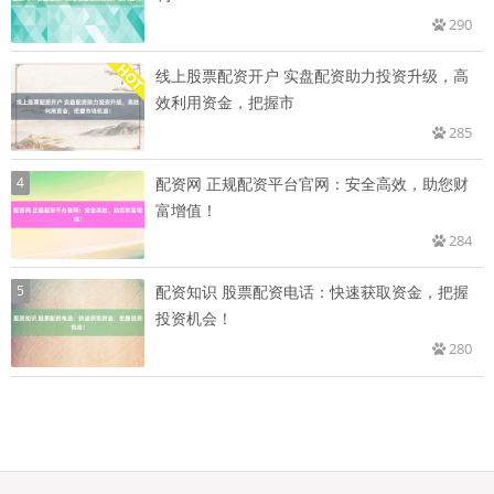
290
线上股票配资开户 实盘配资助力投资升级，高
效利用资金，把握市
285
4
配资网 正规配资平台官网：安全高效，助您财
富增值！
284
5
配资知识 股票配资电话：快速获取资金，把握
投资机会！
280