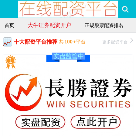
大牛证券配资开户
首页
正规股票配资排名
十大配资平台推荐
更多配资平台
共
100
+平台