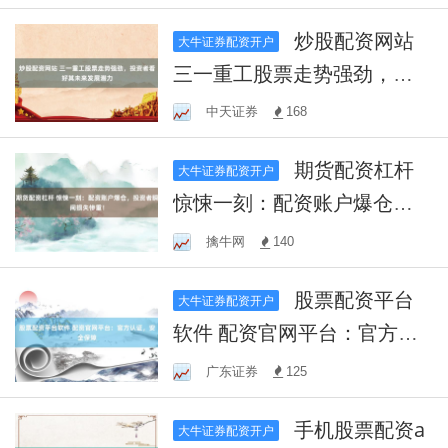
炒股配资网站
大牛证券配资开户
三一重工股票走势强劲，投
资者看好其未来发展潜力
中天证券
168
期货配资杠杆
大牛证券配资开户
惊悚一刻：配资账户爆仓，
投资者瞬间损失惨重！
擒牛网
140
股票配资平台
大牛证券配资开户
软件 配资官网平台：官方认
证，安全保障
广东证券
125
手机股票配资a
大牛证券配资开户