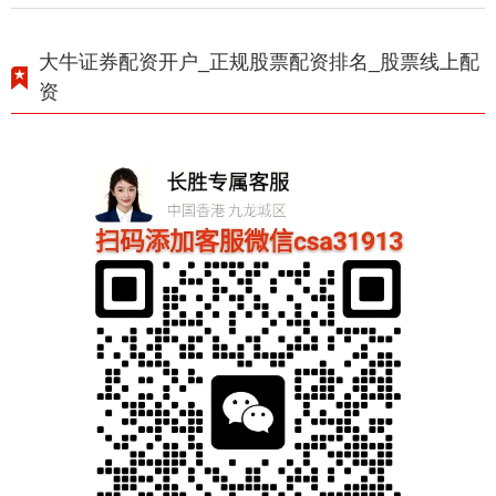
大牛证券配资开户_正规股票配资排名_股票线上配
资