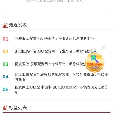
最近发表
01
正规股票配资平台 传金所：专业金融信息服务平台
02
股票配资排名 炒股配资网：专业平台，助您轻松盈利！
03
配资返佣 股票配资网：专业平台，助您轻松炒股！
线上股票配资合法吗 股票配资攻略：玩转配资市场，轻松提
04
升投资
配资网上炒股配 中国中冶股票收盘情况：市场表现及走势分
05
析
标签列表