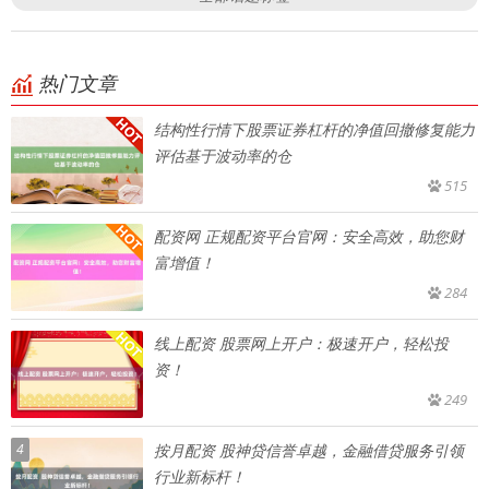
热门文章
结构性行情下股票证券杠杆的净值回撤修复能力
评估基于波动率的仓
515
配资网 正规配资平台官网：安全高效，助您财
富增值！
284
线上配资 股票网上开户：极速开户，轻松投
资！
249
4
按月配资 股神贷信誉卓越，金融借贷服务引领
行业新标杆！