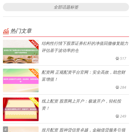
全部话题标签
热门文章
结构性行情下股票证券杠杆的净值回撤修复能力
评估基于波动率的仓
517
配资网 正规配资平台官网：安全高效，助您财
富增值！
284
线上配资 股票网上开户：极速开户，轻松投
资！
249
4
按月配资 股神贷信誉卓越，金融借贷服务引领