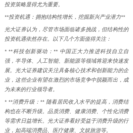
投资策略显得尤为重要。
**投资机遇：拥抱结构性增长，挖掘新兴产业潜力**
光大证券认为，尽管市场面临诸多挑战，但结构性的
投资机遇依然存在。以下几个方面值得关注：
* **科技创新驱动：** 中国正大力推进科技自立自
强，半导体、人工智能、新能源等领域将迎来快速发
展。光大证券建议关注具备核心技术和创新能力的企
业，这些企业有望在激烈的市场竞争中脱颖而出，成
为未来的行业领导者。
* **消费升级：** 随着居民收入水平的提高，消费结
构也在不断升级。品质消费、健康消费、个性化消费
等需求日益增长。光大证券看好受益于消费升级的行
业，如高端消费品、医疗健康、文娱旅游等。