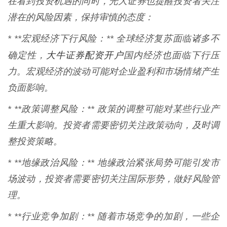
在看到投资机遇的同时，光大证券也提醒投资者关注
潜在的风险因素，保持审慎的态度：
* **宏观经济下行风险：** 全球经济复苏面临诸多不
大牛证券配资开户
确定性，
国内经济也面临下行压
力。宏观经济的波动可能对企业盈利和市场情绪产生
负面影响。
* **政策调整风险：** 政策的调整可能对某些行业产
生重大影响。投资者需要密切关注政策动向，及时调
整投资策略。
* **地缘政治风险：** 地缘政治紧张局势可能引发市
场波动，投资者需要密切关注国际形势，做好风险管
理。
* **行业竞争加剧：** 随着市场竞争的加剧，一些企