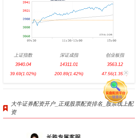
上证指数
深证成指
创业板指
3940.04
14311.01
3563.12
39.69
(1.02%)
200.89
(1.42%)
47.56
(1.35%)
大牛证券配资开户_正规股票配资排名_股票线上配
资