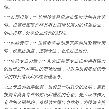
险。
* **长期投资：** 长期投资是应对市场波动的有效策
略。投资者应该选择具有长期增长潜力的优质企业，
耐心持有，分享企业成长的红利。
* **风险管理：** 投资者需要制定完善的风险管理策
略，设置止损点，控制仓位，避免过度投资。
* **借助专业力量：** 光大证券等专业机构拥有强大
的投研团队和丰富的市场经验，可以为投资者提供专
业的投资建议和风险管理服务。
总之专业的股票配资，投资是一项复杂的活动，需要
投资者具备专业的知识和理性的心态。光大证券作为
专业的金融机构，将继续发挥自身优势，为投资者提