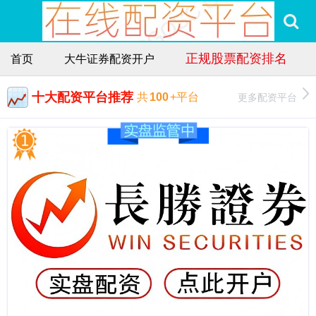
正规股票配资排名
首页
大牛证券配资开户
十大配资平台推荐
更多配资平台
共
100
+平台