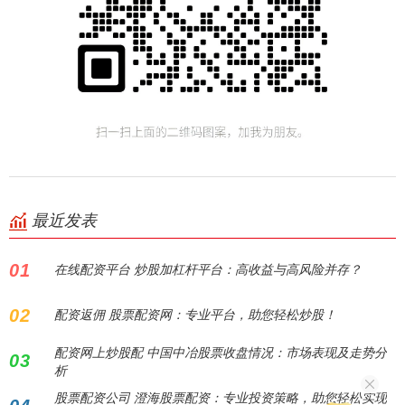
最近发表
01
在线配资平台 炒股加杠杆平台：高收益与高风险并存？
02
配资返佣 股票配资网：专业平台，助您轻松炒股！
配资网上炒股配 中国中冶股票收盘情况：市场表现及走势分
03
析
股票配资公司 澄海股票配资：专业投资策略，助您轻松实现