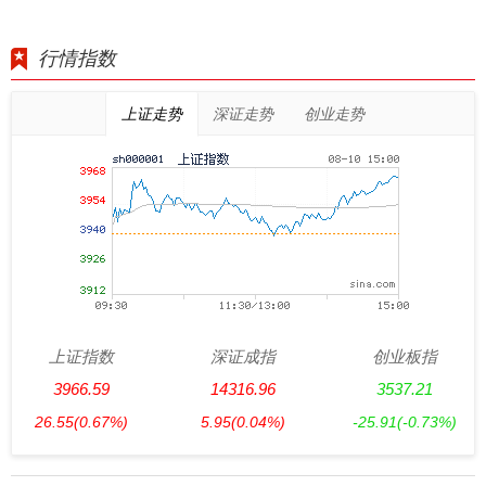
行情指数
上证走势
深证走势
创业走势
上证指数
深证成指
创业板指
3966.59
14316.96
3537.21
26.55
(0.67%)
5.95
(0.04%)
-25.91
(-0.73%)