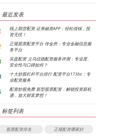
最近发表
线上期货配资 证券融资APP：轻松借钱，投
1
资无忧！
正规股票配资平台 传金所：专业金融信息服
2
务平台
实盘配资 义乌信德配资服务评测：专业度、
3
安全性与口碑如何？
十大炒股杠杆平台排行 配资平台173bx：专
4
业配资服务
配资炒股免费 新型股票配资：解锁投资新机
5
遇，放大财富梦想！
标签列表
股票配资排名
正规配资哪家好