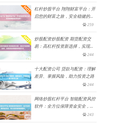
杠杆炒股平台 翔翔财富平台：开
启您的财富之旅，安全稳健的投
资
259
炒股配资炒股配资 期货配资交
易：高杠杆投资新选择，实现资
金增
244
十大配资公司 贷款与配资：理解
差异、掌握风险，助力投资之路
244
网络炒股杠杆平台 智能配资风控
软件：全方位保障资金安全，助
力
243